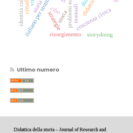
problemi ecosociali
identità culturale
italiano per stranieri
manuali
cibo
coscienza civica
storia
strategie
risorgimento
storydoing
Ultimo numero
Didattica della storia – Journal of Research and