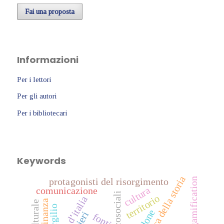
Fai una proposta
Informazioni
Per i lettori
Per gli autori
Per i bibliotecari
Keywords
didattica della storia
protagonisti del risorgimento
gamification
cultura
comunicazione
territorio
storia d’italia
cittadinanza
virgilio
didone
fonti