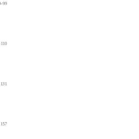
9-99
-110
-131
-157