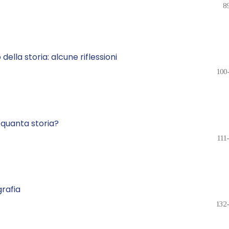
8
lla storia: alcune riflessioni
100
 quanta storia?
111
grafia
132