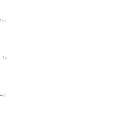
2-62
3-74
5-88