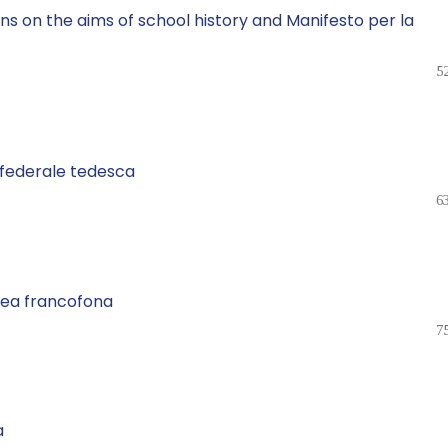
ns on the aims of school history and Manifesto per la
5
a federale tedesca
6
area francofona
7
a