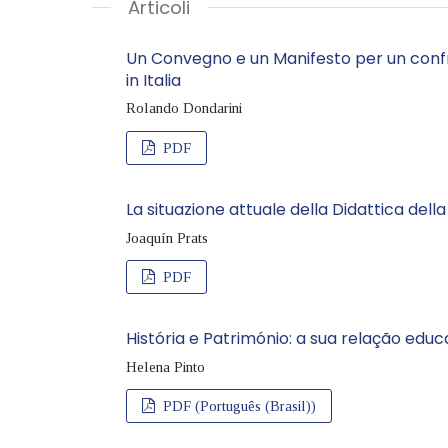
Articoli
Un Convegno e un Manifesto per un confron
in Italia
Rolando Dondarini
PDF
La situazione attuale della Didattica dell
Joaquín Prats
PDF
História e Património: a sua relação edu
Helena Pinto
PDF (Português (Brasil))