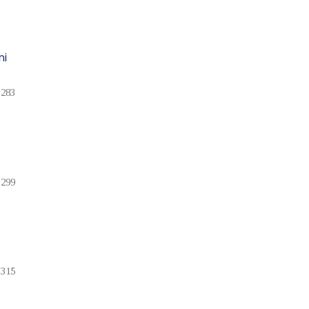
ni
-283
-299
-315