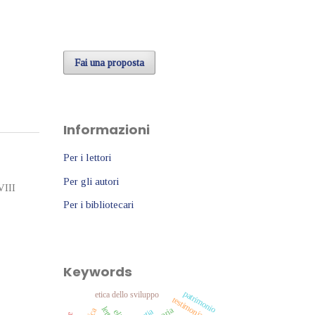
Fai una proposta
Informazioni
Per i lettori
Per gli autori
VIII
Per i bibliotecari
Keywords
patrimonio
etica dello sviluppo
testimonianza