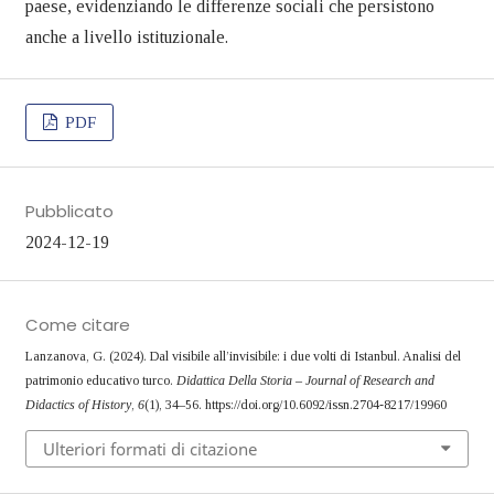
paese, evidenziando le differenze sociali che persistono
anche a livello istituzionale.
PDF
Pubblicato
2024-12-19
Come citare
Lanzanova, G. (2024). Dal visibile all’invisibile: i due volti di Istanbul. Analisi del
patrimonio educativo turco.
Didattica Della Storia – Journal of Research and
Didactics of History
,
6
(1), 34–56. https://doi.org/10.6092/issn.2704-8217/19960
Ulteriori formati di citazione